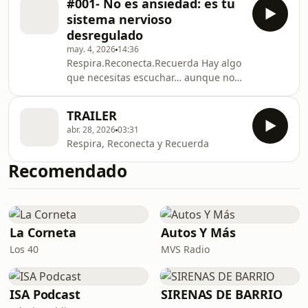
#001- No es ansiedad: es tu
hubieras estado corriendo todo el
sistema nervioso
tiempo… sin saber hacia dónde. 👉
desregulado
Eso no es cansancio normal. 👉 Es tu
may. 4, 2026
14:36
sistema nervioso en modo
Respira.Reconecta.Recuerda Hay algo
supervivencia. En este episodio,
que necesitas escuchar… aunque no
Susana Gamboa te explica algo que
te guste: 👉 No estás fallando. Si
puede cambiar completamente la
sientes que ya trabajaste en ti… que
forma en la que te ves: No importa
TRAILER
entiendes… que has leído… que
cuánto
abr. 28, 2026
03:31
meditas… pero aun así… reaccionas
Respira, Reconecta y Recuerda
igual… sobrepiensas… no puedes
dormir… esto es para ti. En este
Recomendado
episodio, Susana Gamboa comparte,
sin filtros, el proceso real detrás de la
ansiedad, el caos emocional y la
transformación: 👉 No e
La Corneta
Autos Y Más
Los 40
MVS Radio
ISA Podcast
SIRENAS DE BARRIO