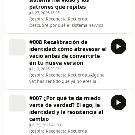
patrones que repites
jul. 27, 2026
15:35
Respira.Reconecta.Recuerda
Descubre por qué el sistema nervioso
prefiere lo conocido antes que lo
saludable y cómo crear nuevas rutas
#008 Recalibración de
neuronales para dejar de repetir los
identidad: cómo atravesar el
mismos patrones. ¿Por qué vuelves a
vacío antes de convertirte
relaciones, decisiones o hábitos que
en tu nueva versión
sabes que ya no son para ti? En este
jul. 13, 2026
23:06
episodio exploramos cómo el sistema
Respira.Reconecta.Recuerda ¿Alguna
nervioso, la neuroplasticidad y la
vez has sentido que ya no eres la
identidad influyen en la repetición de
persona que eras, pero tampoco
patrones.
sabes quién estás siendo? En este
#007 ¿Por qué te da miedo
episodio conocerás el concepto de
verte de verdad? El ego, la
Recalibración de Identidad, un
identidad y la resistencia al
proceso donde el sistema nervioso
cambio
necesita tiempo para adaptarse a una
jun. 29, 2026
21:03
nueva versión de ti. Descubrirás por
Respira.Reconecta.Recuerda
qué ese vacío no significa retroceso,