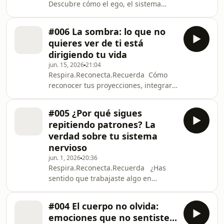
Descubre cómo el ego, el sistema
sino transformación. Después de un
nervioso y las identidades que
proceso profundo de
construiste para sobrevivir pueden
#006 La sombra: lo que no
estar frenando tu transformación
quieres ver de ti está
personal. ¿Por qué justo cuando estás
dirigiendo tu vida
a punto de descubrir algo importante
jun. 15, 2026
21:04
sobre ti aparecen distracciones,
Respira.Reconecta.Recuerda Cómo
resistencia, cansancio o excusas? En
reconocer tus proyecciones, integrar
este episodio exploramos cómo el ego
tu sombra y dejar de reaccionar
protege las identidades que
desde partes inconscientes que
construimos para sobrevivir y p
#005 ¿Por qué sigues
siguen controlando tus relaciones y
repitiendo patrones? La
decisiones. En este episodio
verdad sobre tu sistema
exploramos uno de los conceptos más
nervioso
transformadores del desarrollo
jun. 1, 2026
20:36
personal y la psicología profunda: la
Respira.Reconecta.Recuerda ¿Has
sombra. Descubrirás cómo las partes
sentido que trabajaste algo en
de ti que aprendiste a esconder para
terapia, lo entendiste, lo perdonaste…
ser aceptado siguen infl
y aun así vuelve a aparecer? En este
#004 El cuerpo no olvida:
episodio exploramos una idea que
emociones que no sentiste...
puede cambiar la manera en que