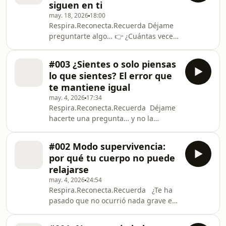
siguen en ti
entiendes tu historia: Tus heridas
may. 18, 2026
18:00
emocionales no viven solamente en tu
Respira.Reconecta.Recuerda Déjame
mente. Viven en tu sistema nervioso.
preguntarte algo… 👉 ¿Cuántas veces
Hablamos sobre: ✓ Por qué repites
has explicado lo que sientes… en
patrones aunque seas consciente de
lugar de sentirlo? Porque mientras lo
ellos ✓ Cómo la i
#003 ¿Sientes o solo piensas
analizas… tu cuerpo sigue ahí. Tenso.
lo que sientes? El error que
Apretado. Esperando. En este
te mantiene igual
episodio, Susana Gamboa te lleva a
may. 4, 2026
17:34
una de las verdades más incómodas
Respira.Reconecta.Recuerda Déjame
—y liberadoras— del proceso interno:
hacerte una pregunta… y no la
👉 El cuerpo no olvida lo que la mente
respondas desde la mente: 👉 ¿Sabes
decidió no sentir. Aquí no hablamos
lo que sientes… o solo sabes lo que
de teoría. Ha
#002 Modo supervivencia:
piensas sobre lo que sientes? Si ya
por qué tu cuerpo no puede
has trabajado en ti… si entiendes tus
relajarse
patrones… si puedes explicar
may. 4, 2026
24:54
perfectamente por qué reaccionas
Respira.Reconecta.Recuerda ¿Te ha
como reaccionas… pero aun así…
pasado que no ocurrió nada grave en
sigues sintiéndote igual… este
tu día… pero aun así terminas
episodio es para ti. En este episodio,
completamente agotada? Como si
Susana Gamboa revela uno