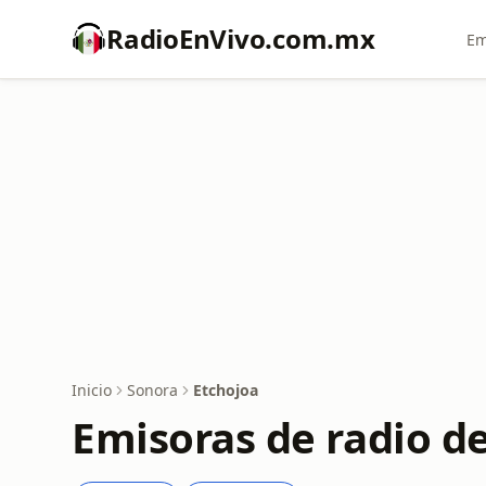
RadioEnVivo.com.mx
Em
Inicio
Sonora
Etchojoa
Emisoras de radio d