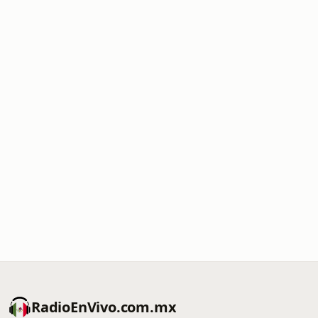
RadioEnVivo.com.mx