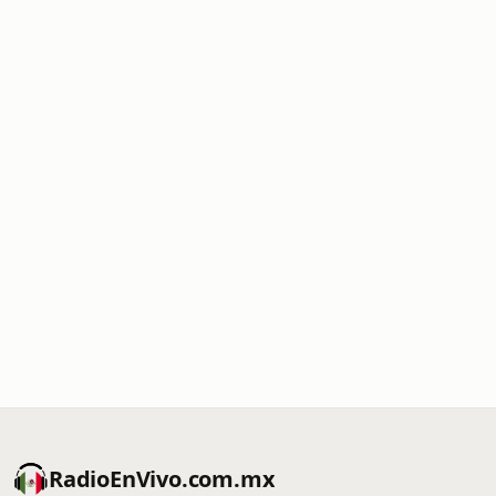
RadioEnVivo.com.mx