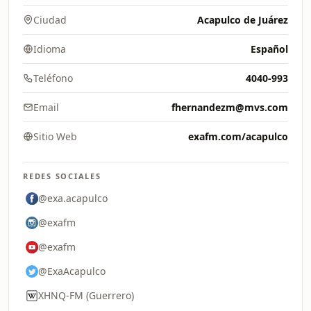
Ciudad
Acapulco de Juárez
Idioma
Español
Teléfono
4040-993
Email
fhernandezm@mvs.com
Sitio Web
exafm.com/acapulco
REDES SOCIALES
@exa.acapulco
@exafm
@exafm
@ExaAcapulco
XHNQ-FM (Guerrero)