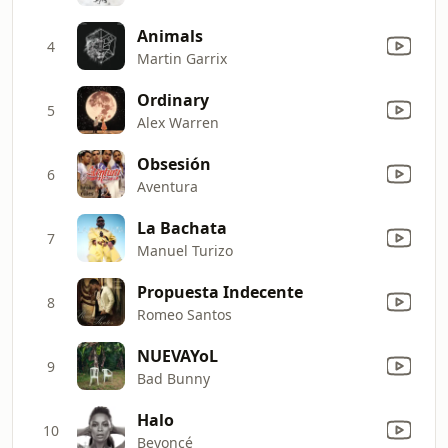
Animals
4
Martin Garrix
Ordinary
5
Alex Warren
Obsesión
6
Aventura
La Bachata
7
Manuel Turizo
Propuesta Indecente
8
Romeo Santos
NUEVAYoL
9
Bad Bunny
Halo
10
Beyoncé