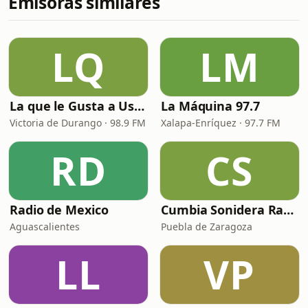
Emisoras similares
LQ
LM
La que le Gusta a Usted
La Máquina 97.7
Victoria de Durango · 98.9 FM
Xalapa-Enríquez · 97.7 FM
RD
CS
Radio de Mexico
Cumbia Sonidera Radio
Aguascalientes
Puebla de Zaragoza
LL
VP