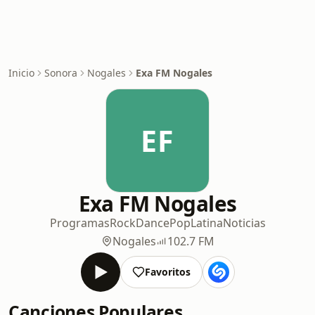
Inicio
Sonora
Nogales
Exa FM Nogales
EF
Exa FM Nogales
Programas
Rock
Dance
Pop
Latina
Noticias
Nogales
102.7 FM
Favoritos
Canciones Populares