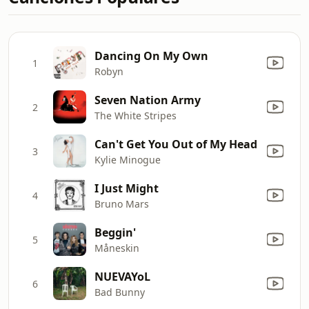
Dancing On My Own
1
Robyn
Seven Nation Army
2
The White Stripes
Can't Get You Out of My Head
3
Kylie Minogue
I Just Might
4
Bruno Mars
Beggin'
5
Måneskin
NUEVAYoL
6
Bad Bunny