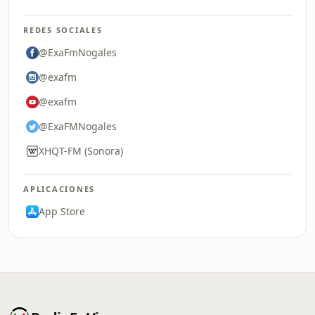
REDES SOCIALES
@ExaFmNogales
@exafm
@exafm
@ExaFMNogales
XHQT-FM (Sonora)
APLICACIONES
App Store