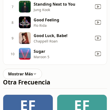
Standing Next to You
7
Jung Kook
Good Feeling
8
Flo Rida
Good Luck, Babe!
9
Chappell Roan
Sugar
10
Maroon 5
Mostrar Más
Otra Frecuencia
EF
EF