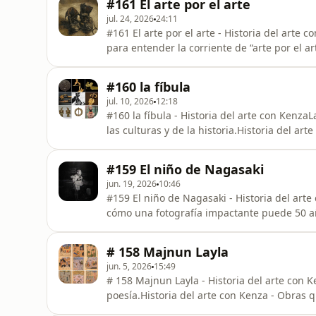
#161 El arte por el arte
historia y las
jul. 24, 2026
24:11
#161 El arte por el arte - Historia del arte
para entender la corriente de “arte por el a
el asombro.&nbsp;Una serie sobre el arte a t
obras que trascienden el tiempo por su bell
#160 la fíbula
@historia_del_arte_con_
jul. 10, 2026
12:18
#160 la fíbula - Historia del arte con KenzaL
las culturas y de la historia.Historia del ar
asombro.&nbsp;Una serie sobre el arte a trav
que trascienden el tiempo por su belleza y 
#159 El niño de Nagasaki
@historia_del_arte_con_kenzaNos puede se
jun. 19, 2026
10:46
#159 El niño de Nagasaki - Historia del art
cómo una fotografía impactante puede 50 añ
víctimas de guerras.Historia del arte con 
serie sobre el arte a través de la historia y
# 158 Majnun Layla
tiempo por su belleza y por
jun. 5, 2026
15:49
# 158 Majnun Layla - Historia del arte con 
poesía.Historia del arte con Kenza - Obras
arte a través de la historia y las culturas.