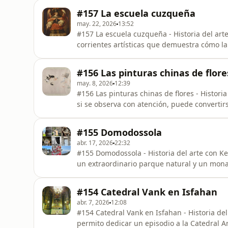
belleza y por lo que nos cuenta.Instagram:
#157 La escuela cuzqueña
pagina historia del arte
may. 22, 2026
13:52
#157 La escuela cuzqueña - Historia del ar
corrientes artísticas que demuestra cómo la
arte hermoso.Historia del arte con Kenza -
sobre el arte a través de la historia y las 
#156 Las pinturas chinas de flore
por su belleza y por lo
may. 8, 2026
12:39
#156 Las pinturas chinas de flores - Histori
si se observa con atención, puede convertir
del arte con Kenza - Obras que encienden el
historia y las culturas. Se presentarán obra
#155 Domodossola
nos
abr. 17, 2026
22:32
#155 Domodossola - Historia del arte con K
un extraordinario parque natural y un mona
especial.Historia del arte con Kenza - Obr
arte a través de la historia y las culturas.
#154 Catedral Vank en Isfahan
belleza y por lo que
abr. 7, 2026
12:08
#154 Catedral Vank en Isfahan - Historia de
permito dedicar un episodio a la Catedral A