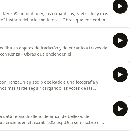
 con KenzaSchopenhauer, los románticos, Nietzsche y más
rte”.Historia del arte con Kenza - Obras que encienden
ravés de la historia y las culturas. Se presentarán
eza y por lo que nos cuenta.Instagram:
as fíbulas objetos de tradición y de encanto a través de
te con Kenza - Obras que encienden el
és de la historia y las culturas. Se presentarán obras
por lo que nos cuenta.Instagram:
e con KenzaUn episodio dedicado a una fotografía y
os más tarde seguir cargando las voces de las
Kenza - Obras que encienden el asombro.&nbsp;Una
 las culturas. Se presentarán obras que trascienden el
KenzaUn episodio lleno de amor, de belleza, de
 que encienden el asombro.&nbsp;Una serie sobre el
 Se presentarán obras que trascienden el tiempo por su