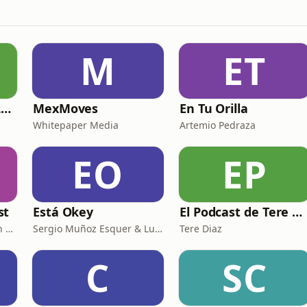
M
ET
TE CON MANZANILLA. Para sanar tu relación con la comida, el cuerpo y el alma.
MexMoves
En Tu Orilla
Whitepaper Media
Artemio Pedraza
EO
EP
st
Está Okey
El Podcast de Tere Díaz
Diego May and Frans van Dunné
Sergio Muñoz Esquer & Luisa Fernanda Perez
Tere Diaz
C
SC