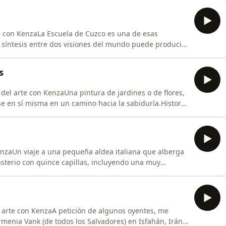
 @historia_del_arte_con_kenzaNos puede seguir en la
te con KenzaLa Escuela de Cuzco es una de esas
 síntesis entre dos visiones del mundo puede producir
 Obras que encienden el asombro.&nbsp;Una serie
culturas. Se presentarán obras que trascienden el tiempo
s
a del arte con KenzaUna pintura de jardines o de flores,
se en sí misma en un camino hacia la sabiduría.Historia
 asombro.&nbsp;Una serie sobre el arte a través de la
s que trascienden el tiempo por su belleza y por lo que
enzaUn viaje a una pequeña aldea italiana que alberga
sterio con quince capillas, incluyendo una muy
as que encienden el asombro.&nbsp;Una serie sobre el
 Se presentarán obras que trascienden el tiempo por su
l arte con KenzaA petición de algunos oyentes, me
rmenia Vank (de todos los Salvadores) en Isfahán, Irán.