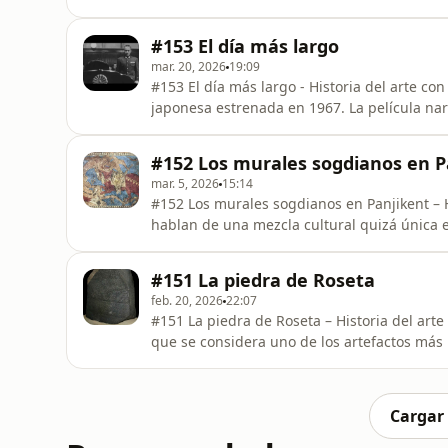
Es una joya del siglo XVII, que desgraciada
del arte con Kenza - Obras que encienden el
#153 El día más largo
historia y la
mar. 20, 2026
19:09
#153 El día más largo - Historia del arte co
japonesa estrenada en 1967. La película narr
Guerra y el Emperador de Japón decidieron r
Acuerdo de Potsdam. El poder de la películ
#152 Los murales sogdianos en P
de la guerra y l
mar. 5, 2026
15:14
#152 Los murales sogdianos en Panjikent – 
hablan de una mezcla cultural quizá única en
Obras que encienden el asombro.&nbsp;Una se
culturas. Se presentarán obras que trascien
#151 La piedra de Roseta
cuenta.Instagram: @histori
feb. 20, 2026
22:07
#151 La piedra de Roseta – Historia del arte
que se considera uno de los artefactos más 
Piedra de Rosetta. La estela contiene escrit
descifrar jeroglíficos y, por consiguiente,
Antiguo Egipto
Cargar