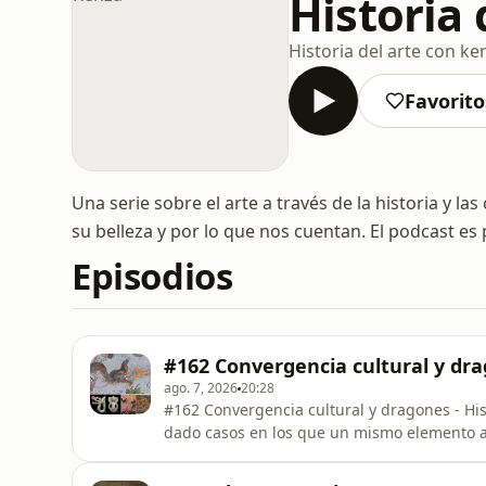
Historia 
Historia del arte con ke
Favorito
Una serie sobre el arte a través de la historia y l
su belleza y por lo que nos cuentan. El podcast es
Episodios
#162 Convergencia cultural y dr
ago. 7, 2026
20:28
#162 Convergencia cultural y dragones - Hist
dado casos en los que un mismo elemento art
se conoce como convergencia cultural.Uno d
arte con Kenza - Obras que encienden el as