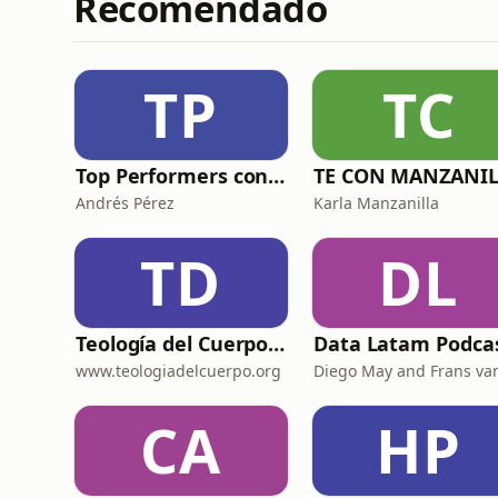
Recomendado
TP
TC
Top Performers con Andrés Pérez
Andrés Pérez
Karla Manzanilla
TD
DL
Teología del Cuerpo para Dummies
Data Latam Podca
www.teologiadelcuerpo.org
CA
HP