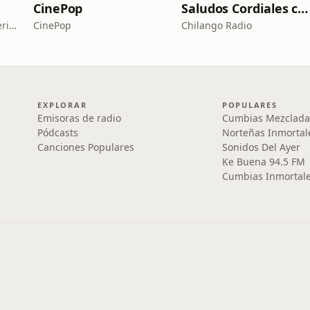
CinePop
Saludos Cordiales con Gaby Meza
Healthcare Training Experience
CinePop
Chilango Radio
EXPLORAR
POPULARES
Emisoras de radio
Cumbias Mezclada
Pódcasts
Norteñas Inmortal
Canciones Populares
Sonidos Del Ayer
Ke Buena 94.5 FM
Cumbias Inmortale