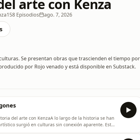
del arte con Kenza
nza
158 Episodios
ago. 7, 2026
s
as culturas. Se presentan obras que trascienden el tiempo por
 producido por Rojo venado y está disponible en Substack.
agones
oria del arte con KenzaA lo largo de la historia se han
ístico surgió en culturas sin conexión aparente. Esto
e los ejemplos más famosos es el dragón.Historia del
ombro.&nbsp;Una serie sobre el arte a través de la