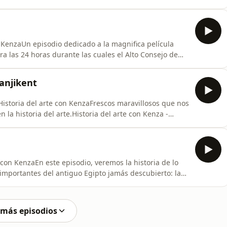
mente sigue relativamente desconocida. GraciasHistoria
 asombro.&nbsp;Una serie sobre el arte a través de la
n KenzaUn episodio dedicado a la magnifica película
a las 24 horas durante las cuales el Alto Consejo de
endirse a las fuerzas aliadas según los términos del
a reside en que transmite muy bien las complejidades
anjikent
Historia del arte con KenzaFrescos maravillosos que nos
 la historia del arte.Historia del arte con Kenza -
rie sobre el arte a través de la historia y las
den el tiempo por su belleza y por lo que nos
 con KenzaEn este episodio, veremos la historia de lo
importantes del antiguo Egipto jamás descubierto: la
ura en tres idiomas, lo que con el tiempo permitió
 comprender gran parte de lo que sabemos hoy sobre el
 más episodios