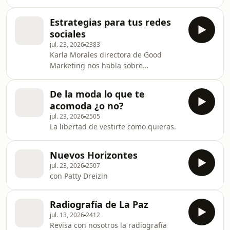
vehículos, animales y otros bienes de
la comunidad, desde Alianza
Estrategias para tus redes
Comunitaria de BCS estamos
sociales
activando una primera etapa de
jul. 23, 2026
2383
apoyo alimentario para familias
Karla Morales directora de Good
afectadas en conjunto con la Red de
Marketing nos habla sobre
Resiliencia Comunitaria.
estrategias básicas para el manejo de
tus redes sociales.
De la moda lo que te
acomoda ¿o no?
jul. 23, 2026
2505
La libertad de vestirte como quieras.
Nuevos Horizontes
jul. 23, 2026
2507
con Patty Dreizin
Radiografía de La Paz
jul. 13, 2026
2412
Revisa con nosotros la radiografía