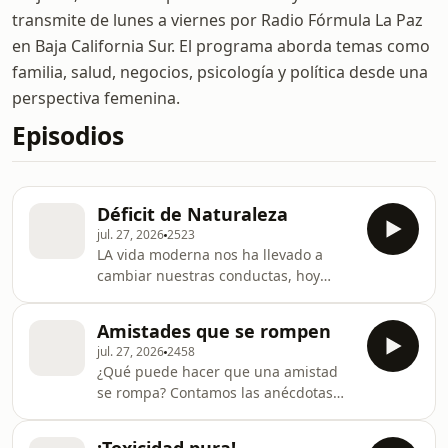
transmite de lunes a viernes por Radio Fórmula La Paz
en Baja California Sur. El programa aborda temas como
familia, salud, negocios, psicología y política desde una
perspectiva femenina.
Episodios
Déficit de Naturaleza
jul. 27, 2026
2523
LA vida moderna nos ha llevado a
cambiar nuestras conductas, hoy
hablamos de los cambios en el ser
humano tras alejarnos de la
Amistades que se rompen
naturaleza
jul. 27, 2026
2458
¿Qué puede hacer que una amistad
se rompa? Contamos las anécdotas
más locas, no te las pierdas!!!