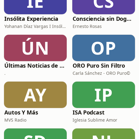
IE
CS
Insólita Experiencia
Consciencia sin Dogmas
Yohanan Díaz Vargas I Insólita Labs
Ernesto Rosas
ÚN
OP
Últimas Noticias de El Heraldo de México
ORO Puro Sin Filtro
.
Carla Sánchez - ORO Puro©
AY
IP
Autos Y Más
ISA Podcast
MVS Radio
Iglesia Sublime Amor