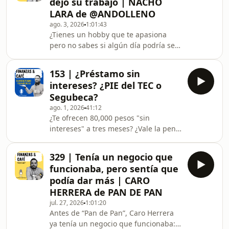
dejó su trabajo | NACHO
este episodio platicamos de:Por qué
LARA de @ANDOLLENO
un ETF en dólares (como SPYL)
ago. 3, 2026
1:01:43
protege más que uno con protección
¿Tienes un hobby que te apasiona
cambiaria (como IVV PESO) si tu
pero no sabes si algún día podría ser
horizonte es de largo plazoCómo
algo más? Nacho Lara, creador de
cambiar de agente de seg
Ando Lleno, empezó subiendo fotos
153 | ¿Préstamo sin
de comida por puro gusto en 2019,
intereses? ¿PIE del TEC o
sin plan, sin equipo, sin saber editar.
Segubeca?
Hoy tiene más de 600,000 seguidores
ago. 1, 2026
41:12
y vive de su contenido.En este
¿Te ofrecen 80,000 pesos "sin
episodio platicamos:Cómo pasó de un
intereses" a tres meses? ¿Vale la pena
negocio familiar y una barbería
comprar semestres del Tec de
propia a apostarle de lleno a las
Monterrey por adelantado o mejor
redesPor qué se ave
329 | Tenía un negocio que
una segubeca? En este episodio de
funcionaba, pero sentía que
Consultorio Financiero respondemos
podía dar más | CARO
las dudas reales de la comunidad de
HERRERA de PAN DE PAN
Finanzas y Café.Esta semana
jul. 27, 2026
1:01:20
platicamos de:Qué hacer con un
Antes de “Pan de Pan”, Caro Herrera
préstamo de Plata sin intereses (y el
ya tenía un negocio que funcionaba:
riesgo real detrás)Tec de Monterrey