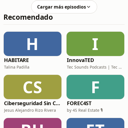
costando más de lo que crees.En este
Cargar más episodios
episodio, platico con Luis Daniel,
Recomendado
fundador de Beretta, pizzería
artesanal en La Paz, BCS, con más de
11 años en el mercado. Desde
trabajar como cerillito a los 9 años
H
I
hasta abrir su primer restaurante con
100 mil pesos y un
HABITARE
InnovaTED
Talina Padilla
Tec Sounds Podcasts | Tec de Monterrey
CS
F
Ciberseguridad Sin Censura
FOREC4ST
Jesus Alejandro Rizo Rivera
by 4S Real Estate 🎙️