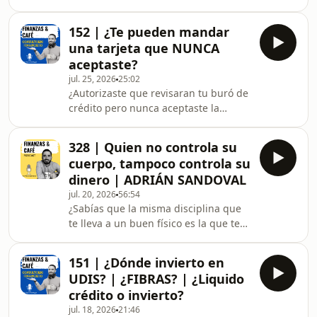
comida saludable con su mamá en
vs. segubeca vs. Cetes: cómo pl
Torreón, más banquetes y eventos por
152 | ¿Te pueden mandar
su cuenta. Le iba bien, estaba
una tarjeta que NUNCA
cómoda... pero sentía que podía dar
aceptaste?
más. Once años después, Pan de Pan
jul. 25, 2026
25:02
tiene cuatro sucursales en Monterrey,
¿Autorizaste que revisaran tu buró de
y el camino hasta ahí no fue una línea
crédito pero nunca aceptaste la
recta ni un golpe de suerte.LO QUE
tarjeta... y aún así te la pueden enviar
APRENDERÁS DEL EPISODIO:Por qué
a tu casa? Esta semana en Consultorio
un negocio qu
328 | Quien no controla su
Financiero resolvemos tres dudas
cuerpo, tampoco controla su
reales de la comunidad de Finanzas y
dinero | ADRIÁN SANDOVAL
Café.En este episodio platicamos
jul. 20, 2026
56:54
de:Qué hacer si te llega una tarjeta
¿Sabías que la misma disciplina que
de crédito que no pediste (y cuándo
te lleva a un buen físico es la que te
usar Condusef)Por qué te preguntan
lleva a tener buenas finanzas? Esta
la compañía de tu línea telefónica al
semana platicamos con Adrián
tr
151 | ¿Dónde invierto en
Sandoval, campeón nacional de
UDIS? | ¿FIBRAS? | ¿Liquido
fisicoculturismo natural (categoría
crédito o invierto?
Classic) y 2° lugar mundial, con tan
jul. 18, 2026
21:46
solo 21 añosEn este episodio