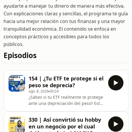
ayudarte a manejar tu dinero de manera más efectiva.
Con explicaciones claras y sencillas, el programa te guía
hacia una mejor relación con tus finanzas y una mayor
tranquilidad económica. El contenido se enfoca en
conceptos prácticos y accesibles para todos los
públicos.
Episodios
154 | ¿Tu ETF te protege si el
peso se deprecia?
ago. 8, 2026
39:24
¿Sabes si tu ETF realmente te protege
ante una depreciación del peso? Esta
semana respondo las dudas que me
mandaron a través del grupo de
330 | Así convirtió su hobby
WhatsApp y redes sociales, con casos
en un negocio por el cual
súper concretos de la comunidad.En