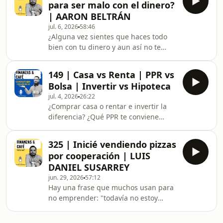
para ser malo con el dinero?
tradicional o en Airbnb? ¿Cómo se
| AARON BELTRÁN
maneja la contratación de un seguro
jul. 6, 2026
58:46
para personas trasplantadas? Hoy
¿Alguna vez sientes que haces todo
respondemos tres preguntas reales
bien con tu dinero y aun así no te
de la comunidad.En este episodio
"sale"? Puede que el problema no sea
hablamos de:Si es obligatorio dejar
tu estrategia, sino algo más profundo:
tus datos para contratar
149 | Casa vs Renta | PPR vs
patrones heredados, bloqueos
Bolsa | Invertir vs Hipoteca
emocionales o hasta la configuración
jul. 4, 2026
26:22
de los planetas el día que naciste.En
¿Comprar casa o rentar e invertir la
este episodio recibo de vuelta a Aarón
diferencia? ¿Qué PPR te conviene
Beltrán, astrólogo y terapeuta
más? ¿Adelantar la hipoteca o invertir
energético, para hablar de:Qué es la
ese dinero extra? Si alguna vez te has
carta natal y cómo se relaciona con tu
325 | Inicié vendiendo pizzas
hecho estas preguntas, no estás solo,
form
por cooperación | LUIS
son de las dudas más comunes que
DANIEL SUSARREY
me llegan por redes.En este
jun. 29, 2026
57:12
Consultorio Financiero respondo tres
Hay una frase que muchos usan para
casos reales de la comunidad:Por qué
no emprender: "todavía no estoy
comprar casa y rentar+invertir no son
listo." La verdad incómoda es que
decisiones comparables, y cómo
nunca lo estarás. Y ese miedo te está
decidir se