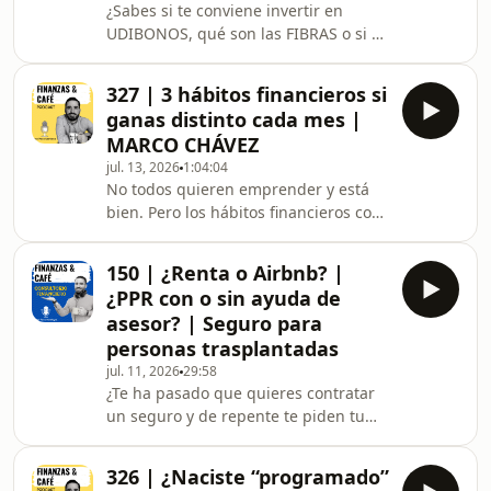
¿Sabes si te conviene invertir en
descubrirás:Cómo Adrián pasó de
UDIBONOS, qué son las FIBRAS o si es
entrenar por diversión a competir
momento de liquidar tu crédito
profesionalmente, y qué sacrificios
hipotecario? En este Consultorio
reales implicó (incluyendo
327 | 3 hábitos financieros si
Financiero respondo tres dudas que
ganas distinto cada mes |
me mandó la comunidad.En este
MARCO CHÁVEZ
episodio platicamos:Cómo invertir en
jul. 13, 2026
1:04:04
UDIBONOS desde CETESdirecto (y la
No todos quieren emprender y está
opción menos conocida: a través de
bien. Pero los hábitos financieros con
aseguradoras)Qué son las FIBRAS,
los que Marco Chávez ha manejado
cuáles son las más importantes en
su empresa de ingeniería durante 12
México y cómo invertir en e
150 | ¿Renta o Airbnb? |
años funcionan igual de bien si
¿PPR con o sin ayuda de
trabajas en una empresa y ganas
asesor? | Seguro para
siempre lo mismo cada quincena.En
personas trasplantadas
este episodio platicamos:Por qué
jul. 11, 2026
29:58
prefiere juntar colchón antes de
¿Te ha pasado que quieres contratar
cualquier gasto fuerte, en vez de
un seguro y de repente te piden tu
pedir un créditoCómo planea su vida
número para que te llame un asesor?
personal solo con su sue
¿O tienes una propiedad que no
326 | ¿Naciste “programado”
sabes si conviene más en renta