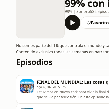
99% con 
99% | Sonoro
582 Episo
Favorito
No somos parte del 1% que controla el mundo y t
Contenido exclusivo todas las semanas en patreo
Episodios
FINAL DEL MUNDIAL: Las cosas qu
ago. 6, 2026
00:50:25
Estuvimos en Nueva York para vivir la final 
que se vio por televisión. En este episodio 
estadio, la travesía para llegar, las teorías
muchos señalan dentro de la FIFA y la cam