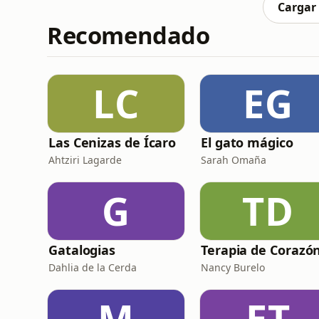
Cargar
Recomendado
LC
EG
Las Cenizas de Ícaro
El gato mágico
Ahtziri Lagarde
Sarah Omaña
G
TD
Gatalogias
Dahlia de la Cerda
Nancy Burelo
M
ET