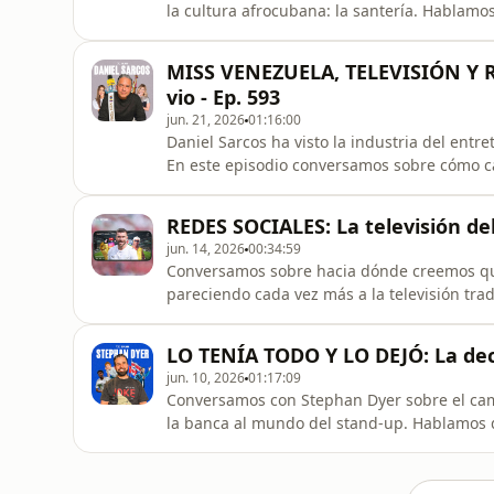
la cultura afrocubana: la santería. Hablamos
comunes alrededor de esta tradición y por 
ella. También recordamos el legado de Guil
MISS VENEZUELA, TELEVISIÓN Y RC
influyentes del humor latinoamericano,
vio - Ep. 593
jun. 21, 2026
01:16:00
Daniel Sarcos ha visto la industria del ent
En este episodio conversamos sobre cómo ca
qué las reglas del juego siguen evoluciona
También hablamos sobre su relación con su 
REDES SOCIALES: La televisión de
se sobrevive a
jun. 14, 2026
00:34:59
Conversamos sobre hacia dónde creemos que 
pareciendo cada vez más a la televisión trad
nuevas formas de consumir entretenimiento
las reglas del juego para creadores y audi
LO TENÍA TODO Y LO DEJÓ: La deci
Ronaldinho, los comerciale
jun. 10, 2026
01:17:09
Conversamos con Stephan Dyer sobre el cami
la banca al mundo del stand-up. Hablamos de
internado, la persistencia necesaria para 
seguir el camino "correcto" no siempre sign
sus experiencias en el Co