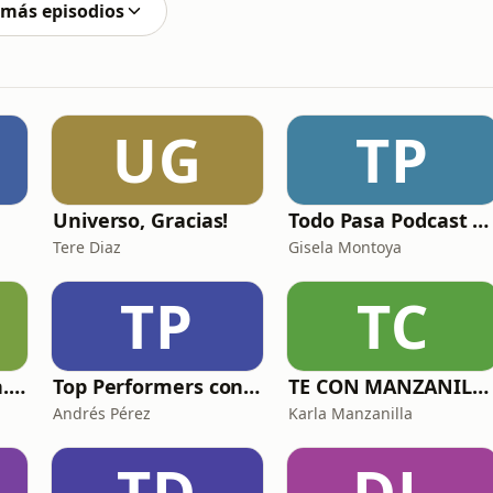
 más episodios
UG
TP
Universo, Gracias!
Todo Pasa Podcast por Gisela Montoya
Tere Diaz
Gisela Montoya
TP
TC
Terapia de Corazón. Salud mental y más.
Top Performers con Andrés Pérez
TE CON MANZANILLA. Para sanar tu relación con la comida, el cuerpo y el alma.
Andrés Pérez
Karla Manzanilla
TD
DL