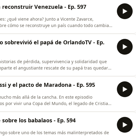
reconstruir Venezuela - Ep. 597
hora? Junto a Vicente Zavarce,
re cómo se reconstruye un país cuando todo cambia.
rias, el valor de crear una red de contactos, el papel
nos y por qué la solidaridad puede convertirse en el
obrevivió el papá de OrlandoTV - Ep.
istorias de pérdida, supervivencia y solidaridad que
mparte el angustiante rescate de su papá tras quedar
nosotros, los recuerdos del deslave de La Guaira de
s de las tragedias más impactantes de la historia
 y el pacto de Maradona - Ep. 595
mucho más allá de la cancha. En este episodio
os por vivir una Copa del Mundo, el legado de Cristiano
 dejado el torneo y una de las historias más curiosas
sobre los babalaos - Ep. 594
ngo sobre uno de los temas más malinterpretados de