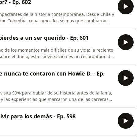
r? - Ep. 602
pactantes de la historia contemporánea. Desde Chile y
uador-Colombia, repasamos los sismos que cambiaron
on y por qué dejaron una huella tan profunda en la
iempo puede tomar la recuperación de un país después
ierdes a un ser querido - Ep. 601
 de los momentos más difíciles de su vida: la reciente
obre el duelo, esta conversación es un recordatorio de
 queridos mientras aún podemos hacerlo. Un episodio
e esperamos acompañe a quienes estén pasando por algo
 nunca te contaron con Howie D. - Ep.
 visita 99% para hablar de su historia antes de la fama,
y las experiencias que marcaron una de las carreras
e su paso por Las Vegas, su visita a Venezuela y
vios de salir al escenario frente a miles de personas, el
vir para los demás - Ep. 598