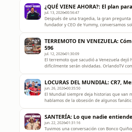
¿QUÉ VIENE AHORA?: El plan para 
jul. 13, 2026
00:56:47
Después de una tragedia, la gran pregunta es: ¿qué viene a
fundador y CEO de Yummy, conversamos sob
Hablamos del terremoto, las ayudas humanita
que tendrá la nueva generación de venezola
TERREMOTO EN VENEZUELA: Cómo s
motor de la recuperación.
596
jul. 12, 2026
01:30:09
El terremoto que sacudió a Venezuela dejó h
difícilmente serán olvidadas. OrlandoTV co
atrapado por el terremoto y revive, junto a 
1999, estableciendo un paralelismo entre do
LOCURAS DEL MUNDIAL: CR7, Messi
reciente del país. T
jun. 26, 2026
00:35:50
El Mundial siempre deja historias que van 
hablamos de la obsesión de algunos fanátic
Ronaldo y Lionel Messi, las sorpresas que ha
alrededor de Diego Maradona. También recordamos momentos de USA 94, comentamos el nuevo
SANTERÍA: Lo que nadie entiende 
Récord Guinness de Messi, a
jun. 22, 2026
01:31:16
Tuvimos una conversación con Bonco Quiño