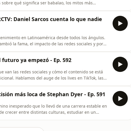
 sobre qué significa ser babalao, los mitos más
qué tantas personas tienen una idea equivocada de
lermo Álvarez Guedes, una de las figuras más
TV: Daniel Sarcos cuenta lo que nadie
retenimiento en Latinoamérica desde todos los ángulos.
mbió la fama, el impacto de las redes sociales y por
ndo para quienes buscan construir una audiencia hoy.
padre, las lecciones que le dejó la paternidad y cómo
l futuro ya empezó - Ep. 592
van las redes sociales y cómo el contenido se está
icional. Hablamos del auge de los lives en TikTok, las
, el impacto de los algoritmos y cómo podrían cambiar
encias. También nos desviamos para hablar de
sión más loca de Stephan Dyer - Ep. 591
no inesperado que lo llevó de una carrera estable en
 crecer entre distintas culturas, estudiar en un
empezar de cero y el momento en que entendió que
ifica seguir el que te hace feliz. También recordamos