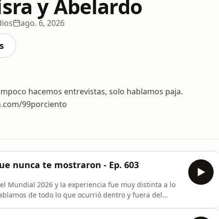
isra y Abelardo
dios
ago. 6, 2026
s
ampoco hacemos entrevistas, solo hablamos paja.
n.com/99porciento
e nunca te mostraron - Ep. 603
del Mundial 2026 y la experiencia fue muy distinta a lo
hablamos de todo lo que ocurrió dentro y fuera del
 que surgieron alrededor del torneo, la corrupción que
paña que se generó contra Argentina después de la