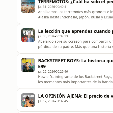
TERREMOTOS: ¿Cuál ha sido el peo
final.
jul. 31, 2026
00:40:41
Analizamos los terremotos más grandes e im
Alaska hasta Indonesia, Japón, Rusia y Ec
para siempre a estos países, cómo ocurrier
historia. Además, hablamos sobre cuánto t
La lección que aprendes cuando p
de una catástrofe de esta
jul. 30, 2026
00:32:13
Abelardo abre su corazón para compartir uno
pérdida de su padre. Más que una historia s
la importancia de valorar a nuestros seres
íntimo, honesto y lleno de reflexiones qu
BACKSTREET BOYS: La historia que
similar o simpl
599
jul. 22, 2026
00:29:46
Howie D., integrante de los Backstreet Boys,
los momentos más importantes de la banda 
más exitosas de la música. Conversamos sobr
Puerto Rico, la influencia de Menudo, los ner
LA OPINIÓN AJENA: El precio de vi
fenómeno de
jul. 17, 2026
01:32:45