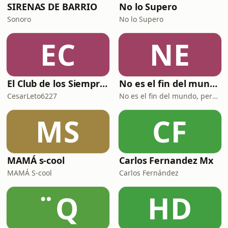
SIRENAS DE BARRIO
No lo Supero
Sonoro
No lo Supero
EC
NE
El Club de los Siempre Tristes
No es el fin del mundo pero puedo verlo desde aquí
CesarLeto6227
No es el fin del mundo, pero puedo verlo desde aquí
MS
CF
MAMÁ s-cool
Carlos Fernandez Mx
MAMÁ S-cool
Carlos Fernández
¨Q
HD