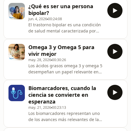
medicamentos, orientación
de promover decisiones responsables
¿Qué es ser una persona
profesional y servicios de salud. En
en el uso de medicamen
bipolar?
este tema se analiza cómo las
jun. 4, 2026
00:24:08
farmacias digitales y las aplicaciones
El trastorno bipolar es una condición
móviles han llevado la atención
de salud mental caracterizada por
farmacéutica a la palma de la mano,
cambios significativos en el estado de
integrando tecnología, comodidad y
ánimo, la energía, el pensamiento y el
nuevos modelos de cuidado.A lo largo
Omega 3 y Omega 5 para
comportamiento. En este tema se
del análisis se explica
vivir mejor
explica qué significa ser una persona
may. 28, 2026
00:30:26
bipolar, abordando el trastorno desde
Los ácidos grasos omega 3 y omega 5
una perspectiva clínica que permite
desempeñan un papel relevante en
comprender sus manifestaciones más
múltiples funciones del organismo,
allá de estigmas o interpretaciones
especialmente en la salud
simplificadas.A lo largo del anális
Biomarcadores, cuando la
cardiovascular, metabólica y celular.
ciencia se convierte en
En este programa se analiza cómo
esperanza
estos lípidos esenciales y bioactivos
may. 21, 2026
00:23:13
contribuyen al equilibrio del cuerpo y
Los biomarcadores representan uno
a la prevención de diversos
de los avances más relevantes de la
desequilibrios asociados al estilo de
medicina contemporánea al permitir
vida moderno.A lo largo del episodio