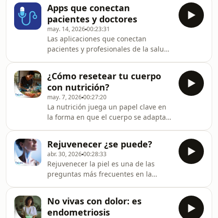
identificar, medir y comprender
se explica qué son
Apps que conectan
procesos biológicos clave en el cuerpo
pacientes y doctores
humano. En este tema se analiza
may. 14, 2026
00:23:31
cómo estos indicadores científicos se
Las aplicaciones que conectan
han convertido en herramientas
pacientes y profesionales de la salud
fundamentales para el diagnóstico
se han convertido en una pieza clave
temprano, la prevención, el
del ecosistema de la salud digital. En
seguimiento de enfermedades y la
¿Cómo resetear tu cuerpo
este tema se analiza cómo estas
personalización de los trata
con nutrición?
plataformas facilitan el acceso a la
may. 7, 2026
00:27:20
atención médica, optimizan la
La nutrición juega un papel clave en
comunicación clínica y transforman la
la forma en que el cuerpo se adapta,
relación entre médicos y pacientes
se recupera y mantiene su equilibrio
mediante el uso de tecnología.A lo
metabólico. En este programa se
largo del análisis se explica cómo las
Rejuvenecer ¿se puede?
analiza qué significa
apps de te
abr. 30, 2026
00:28:33
realmente “resetear el cuerpo” desde
Rejuvenecer la piel es una de las
la nutrición, desmontando ideas
preguntas más frecuentes en la
simplificadas y explicando los
consulta dermatológica y también
procesos fisiológicos que permiten al
uno de los temas más expuestos en
organismo restablecer funciones
No vivas con dolor: es
medios digitales. Este programa
cuando recibe los nutrientes
endometriosis
aborda el rejuvenecimiento desde la