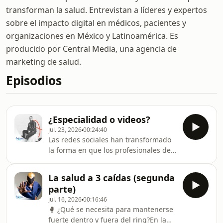
transforman la salud. Entrevistan a líderes y expertos
sobre el impacto digital en médicos, pacientes y
organizaciones en México y Latinoamérica. Es
producido por Central Media, una agencia de
marketing de salud.
Episodios
¿Especialidad o videos?
jul. 23, 2026
00:24:40
Las redes sociales han transformado
la forma en que los profesionales de
la salud comparten conocimiento y se
acercan a los pacientes. En este
La salud a 3 caídas (segunda
episodio de Algoritmo Salud, se
parte)
analiza cómo los médicos enfrentan el
jul. 16, 2026
00:16:46
reto de equilibrar su formación clínica
🥊 ¿Qué se necesita para mantenerse
con la comunicación en plataformas
fuerte dentro y fuera del ring?En la