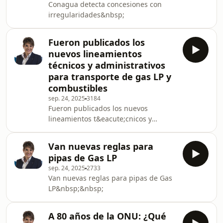
Conagua detecta concesiones con
irregularidades&nbsp;
Fueron publicados los
nuevos lineamientos
técnicos y administrativos
para transporte de gas LP y
combustibles
sep. 24, 2025
3184
Fueron publicados los nuevos
lineamientos t&eacute;cnicos y
administrativos para transporte de
gas LP y combustibles
Van nuevas reglas para
pipas de Gas LP
sep. 24, 2025
2733
Van nuevas reglas para pipas de Gas
LP&nbsp;&nbsp;
A 80 años de la ONU: ¿Qué