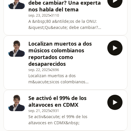
debe cambiar? Una experta
nos habla del tema
sep. 23, 2025
3110
A &nbsp;80 a&ntilde;os de la ONU:
&iquest;Qu&eacute; debe cambiar?
Una experta nos habla del
tema&nbsp;
Localizan muertos a dos
músicos colombianos
reportados como
desaparecidos
sep. 22, 2025
2696
Localizan muertos a dos
m&uacute;sicos colombianos
reportados como
desaparecidos&nbsp;
Se activó el 99% de los
altavoces en CDMX
sep. 21, 2025
2931
Se activ&oacute; el 99% de los
altavoces en CDMX&nbsp;