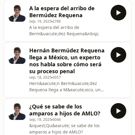
A la espera del arribo de
Bermúdez Requena
sep. 19, 2025
2786
A la espera del arribo de
Berm&uacute;dez Requena&nbsp;
Hernán Bermúdez Requena
llega a México, un experto
nos habla sobre cómo será
su proceso penal
sep. 18, 2025
3057
Hern&aacute;n Berm&uacute;dez
Requena llega a M&eacute;xico, un
experto nos habla sobre c&oacute;mo
ser&aacute; su proceso penal
¿Qué se sabe de los
amparos a hijos de AMLO?
sep. 18, 2025
3046
&iquest;Qu&eacute; se sabe de los
amparos a hijos de AMLO?