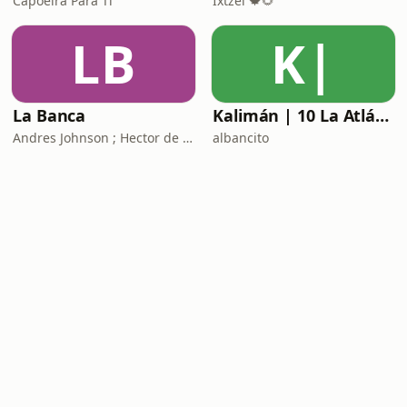
Capoeira Para Ti
Ixtzel 🍁🌻
LB
K|
La Banca
Kalimán | 10 La Atlántida La Ciudad Perdida - 1966
Andres Johnson ; Hector de la Garza
albancito