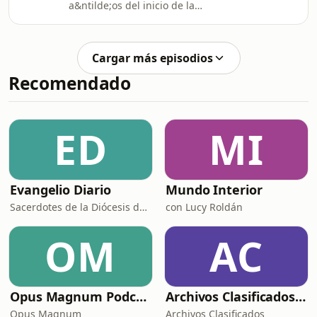
a&ntilde;os del inicio de la
independencia de M&eacute;xico
Cargar más episodios
Recomendado
ED
MI
Evangelio Diario
Mundo Interior
Sacerdotes de la Diócesis de Zamora
con Lucy Roldán
OM
AC
Opus Magnum Podcast
Archivos Clasificados Podcast
Opus Magnum
Archivos Clasificados