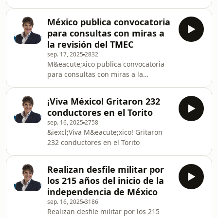
México publica convocatoria
para consultas con miras a
la revisión del TMEC
sep. 17, 2025
2832
M&eacute;xico publica convocatoria
para consultas con miras a la
revisi&oacute;n del TMEC&nbsp;
¡Viva México! Gritaron 232
conductores en el Torito
sep. 16, 2025
2758
&iexcl;Viva M&eacute;xico! Gritaron
232 conductores en el Torito
Realizan desfile militar por
los 215 años del inicio de la
independencia de México
sep. 16, 2025
3186
Realizan desfile militar por los 215