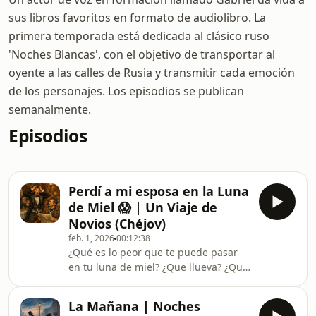
sus libros favoritos en formato de audiolibro. La
primera temporada está dedicada al clásico ruso
'Noches Blancas', con el objetivo de transportar al
oyente a las calles de Rusia y transmitir cada emoción
de los personajes. Los episodios se publican
semanalmente.
Episodios
Perdí a mi esposa en la Luna
de Miel 😱 | Un Viaje de
Novios (Chéjov)
feb. 1, 2026
00:12:38
¿Qué es lo peor que te puede pasar
en tu luna de miel? ¿Que llueva? ¿Que
la comida sea mala? No... que te
equivoques de tren y dejes a tu
La Mañana | Noches
esposa sola con todo el dinero. 💸🚂En