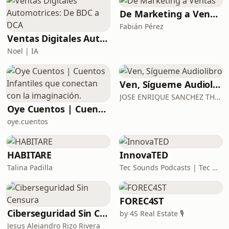
una mujer junto al canal...🎙️ Detalles
de la Producción:Narración:
De Marketing a Ventas
Dramatizada (Voz Humana
Fabián Pérez
Real).Edición: Sin música (Voz en off
Ventas Digitales Automotrices: De BDC a DCA
pura) para una experiencia inmersiva
Noel | IA
clásica.Voz: Gabo VM📚 ¿Te gus
Ven, Sígueme Audiolibro
JOSE ENRIQUE SANCHEZ THOMPSON
Oye Cuentos | Cuentos Infantiles que conectan con la imaginación.
oye.cuentos
HABITARE
InnovaTED
Talina Padilla
Tec Sounds Podcasts | Tec de Monterrey
FOREC4ST
Ciberseguridad Sin Censura
by 4S Real Estate 🎙️
Jesus Alejandro Rizo Rivera