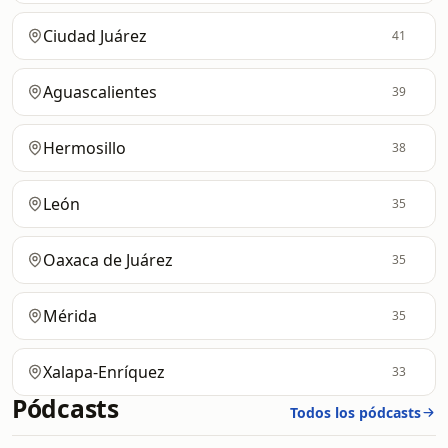
Ciudad Juárez
41
Aguascalientes
39
Hermosillo
38
León
35
Oaxaca de Juárez
35
Mérida
35
Xalapa-Enríquez
33
Pódcasts
Todos los pódcasts