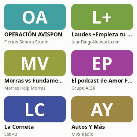
OA
L+
OPERACIÓN AVISPON
Laudes +Empieza tu día en oración junto con toda la Iglesia+
Ficcion Sonora Studio
JuanDiegoNetwork.com
MV
EP
Morras vs Fundamentalismos
El podcast de Amor FM
Morras Help Morras
Grupo ACIR
LC
AY
La Corneta
Autos Y Más
Los 40
MVS Radio