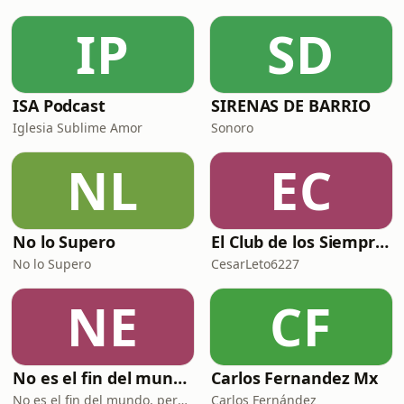
IP
SD
ISA Podcast
SIRENAS DE BARRIO
Iglesia Sublime Amor
Sonoro
NL
EC
No lo Supero
El Club de los Siempre Tristes
No lo Supero
CesarLeto6227
NE
CF
No es el fin del mundo pero puedo verlo desde aquí
Carlos Fernandez Mx
No es el fin del mundo, pero puedo verlo desde aquí
Carlos Fernández