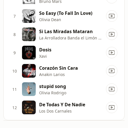
Bruno Mars
So Easy (To Fall In Love)
7
Olivia Dean
Si Las Miradas Mataran
8
La Arrolladora Banda el Limón de René Camacho
Dosis
9
Xavi
Corazón Sin Cara
10
Anakin Larios
stupid song
11
Olivia Rodrigo
De Todas Y De Nadie
12
Los Dos Carnales