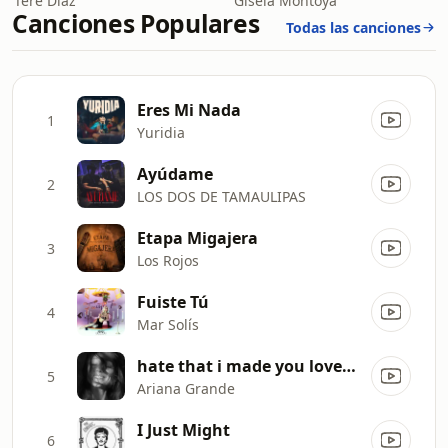
Tere Diaz
Gisela Montoya
Canciones Populares
Todas las canciones
Eres Mi Nada
1
Yuridia
Ayúdame
2
LOS DOS DE TAMAULIPAS
Etapa Migajera
3
Los Rojos
Fuiste Tú
4
Mar Solís
hate that i made you love me
5
Ariana Grande
I Just Might
6