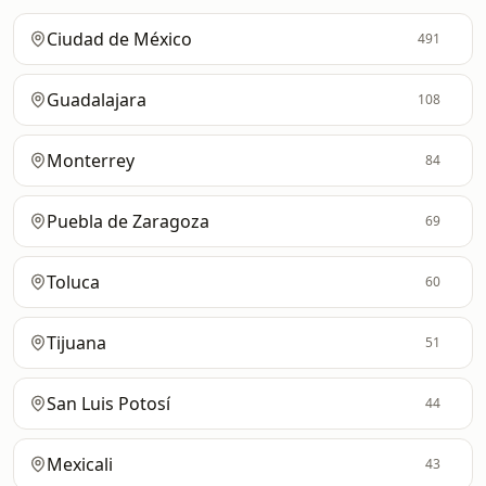
Ciudad de México
491
Guadalajara
108
Monterrey
84
Puebla de Zaragoza
69
Toluca
60
Tijuana
51
San Luis Potosí
44
Mexicali
43