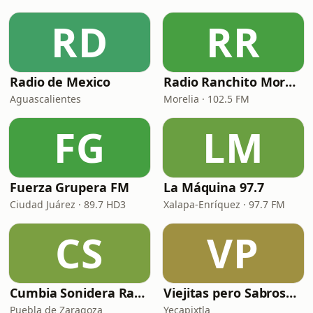
RD
RR
Radio de Mexico
Radio Ranchito Morelia
Aguascalientes
Morelia · 102.5 FM
FG
LM
Fuerza Grupera FM
La Máquina 97.7
Ciudad Juárez · 89.7 HD3
Xalapa-Enríquez · 97.7 FM
CS
VP
Cumbia Sonidera Radio
Viejitas pero Sabrosas Radio
Puebla de Zaragoza
Yecapixtla