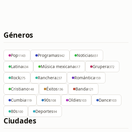
Géneros
Pop
Programas
Noticias
1143
942
651
Latina
Música mexicana
Grupera
634
617
372
Rock
Ranchera
Romántica
275
237
159
Cristiano
Éxitos
Banda
148
136
121
Cumbia
90s
Oldies
Dance
119
108
103
103
80s
Deportes
100
94
Ciudades