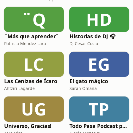
¨Q
HD
¨Más que aprender¨
Historias de DJ 🎧
Patricia Mendez Lara
DJ Cesar Cosio
LC
EG
Las Cenizas de Ícaro
El gato mágico
Ahtziri Lagarde
Sarah Omaña
UG
TP
Universo, Gracias!
Todo Pasa Podcast por Gisela Montoya