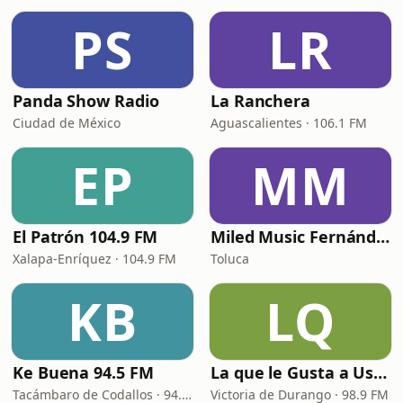
PS
LR
Panda Show Radio
La Ranchera
Ciudad de México
Aguascalientes · 106.1 FM
EP
MM
El Patrón 104.9 FM
Miled Music Fernández
Xalapa-Enríquez · 104.9 FM
Toluca
KB
LQ
Ke Buena 94.5 FM
La que le Gusta a Usted
Tacámbaro de Codallos · 94.5 FM
Victoria de Durango · 98.9 FM