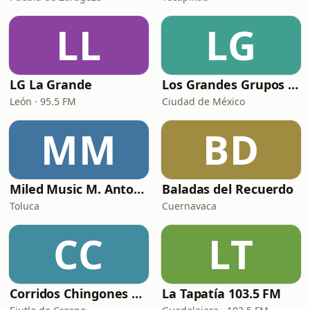
LL
LG
LG La Grande
Los Grandes Grupos Radio
León · 95.5 FM
Ciudad de México
MM
BD
Miled Music M. Antonio Solís
Baladas del Recuerdo
Toluca
Cuernavaca
CC
LT
Corridos Chingones Radio
La Tapatía 103.5 FM