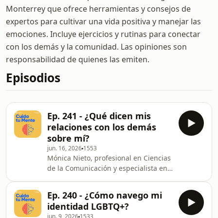
Monterrey que ofrece herramientas y consejos de
expertos para cultivar una vida positiva y manejar las
emociones. Incluye ejercicios y rutinas para conectar
con los demás y la comunidad. Las opiniones son
responsabilidad de quienes las emiten.
Episodios
Ep. 241 - ¿Qué dicen mis
relaciones con los demás
sobre mí?
jun. 16, 2026
1553
Mónica Nieto, profesional en Ciencias
de la Comunicación y especialista en
Desarrollo Humano con más de 25
años de experiencia en el Tecnológico
Ep. 240 - ¿Cómo navego mi
de Monterrey, conversa con Grecia
identidad LGBTQ+?
Tovar y Andrés Duéñez sobre cómo
jun. 9, 2026
1533