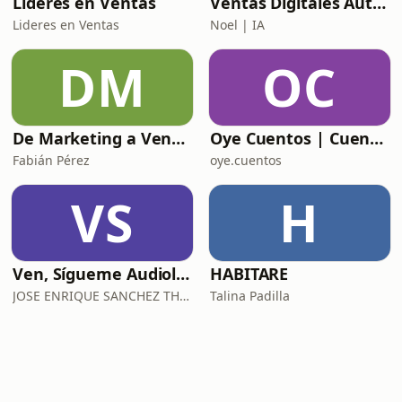
Líderes en Ventas
Ventas Digitales Automotrices: De BDC a DCA
Lideres en Ventas
Noel | IA
DM
OC
De Marketing a Ventas
Oye Cuentos | Cuentos Infantiles que conectan con la imaginación.
Fabián Pérez
oye.cuentos
VS
H
Ven, Sígueme Audiolibro
HABITARE
JOSE ENRIQUE SANCHEZ THOMPSON
Talina Padilla