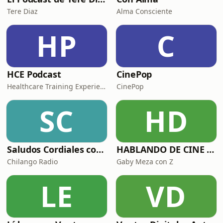
Tere Diaz
Alma Consciente
HP
C
HCE Podcast
CinePop
Healthcare Training Experience
CinePop
SC
HD
Saludos Cordiales con Gaby Meza
HABLANDO DE CINE CON
Chilango Radio
Gaby Meza con Z
LE
VD