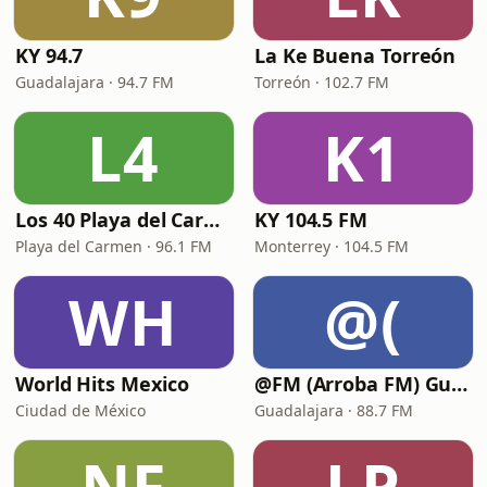
KY 94.7
La Ke Buena Torreón
Guadalajara · 94.7 FM
Torreón · 102.7 FM
L4
K1
Los 40 Playa del Carmen
KY 104.5 FM
Playa del Carmen · 96.1 FM
Monterrey · 104.5 FM
WH
@(
World Hits Mexico
@FM (Arroba FM) Guadalajara
Ciudad de México
Guadalajara · 88.7 FM
NF
LP