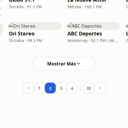
xico
Torreón · 91.1 FM
Mérida · 100.1 FM
3.3 FM - 970 AM
Ori Stereo
ABC Deportes
Orizaba · 99.3 FM
Monterrey · 92.1 FM / 660 AM
Mostrar Más
…
1
2
3
4
32