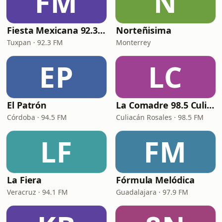
FM
N
Fiesta Mexicana 92.3 FM - XHTU
Norteñisima
Tuxpan · 92.3 FM
Monterrey
EP
LC
El Patrón
La Comadre 98.5 Culiacán
Córdoba · 94.5 FM
Culiacán Rosales · 98.5 FM
LF
FM
La Fiera
Fórmula Melódica
Veracruz · 94.1 FM
Guadalajara · 97.9 FM