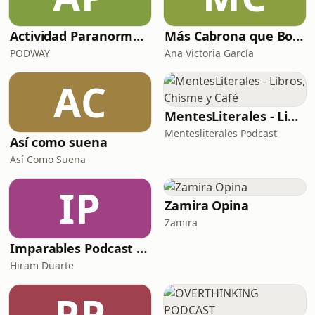
Actividad Paranormal con Dani 3Palacios.
Más Cabrona que Bonita
PODWAY
Ana Victoria García
AC
MentesLiterales - Libros, Chisme y Café
Mentesliterales Podcast
Así como suena
Así Como Suena
IP
Zamira Opina
Zamira
Imparables Podcast por Marco Duarte
Hiram Duarte
PP