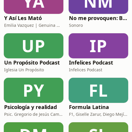
YA
NM
Y Así Les Mató
No me provoquen: Breaking The Palace
Emilia Vazquez | Genuina Media
Sonoro
UP
IP
Un Propósito Podcast
Infelices Podcast
Iglesia Un Propósito
Infelices Podcast
PY
FL
Psicología y realidad
Formula Latina
Psic. Gregorio de Jesús Camacho
F1, Giselle Zarur, Diego Mejía, Christian González Rouco y Juan Fossaroli