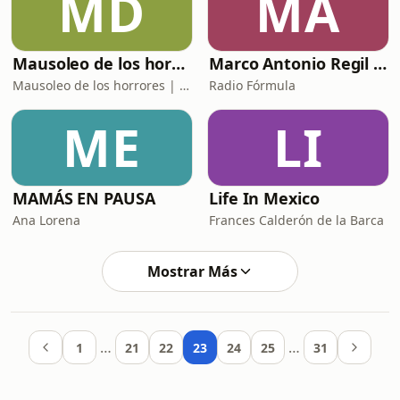
MD
MA
Mausoleo de los horrores
Marco Antonio Regil en Fórmula
Mausoleo de los horrores | Genuina Media
Radio Fórmula
ME
LI
MAMÁS EN PAUSA
Life In Mexico
Ana Lorena
Frances Calderón de la Barca
Mostrar Más
…
…
1
21
22
23
24
25
31