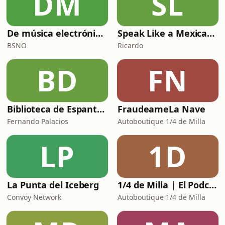
DM
SL
De música electrónica con BSNO
Speak Like a Mexican - Mexican Spanish Podcast
BSNO
Ricardo
BD
FN
Biblioteca de Espantos por Fernando Palacios
FraudeameLa Nave
Fernando Palacios
Autoboutique 1/4 de Milla
LP
1D
La Punta del Iceberg
1/4 de Milla | El Podcast de Autos
Convoy Network
Autoboutique 1/4 de Milla