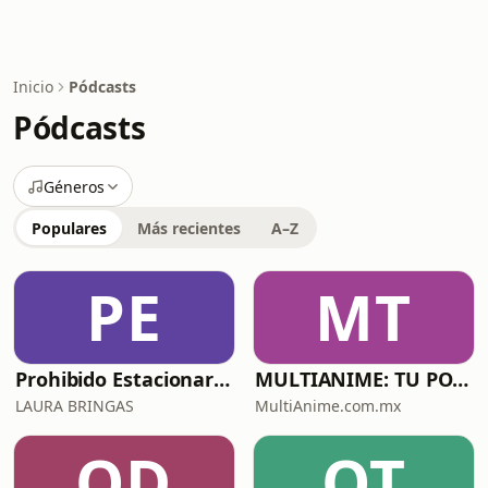
Inicio
Pódcasts
Pódcasts
Géneros
Populares
Más recientes
A–Z
PE
MT
Prohibido Estacionarse
MULTIANIME: TU PODCAST DE ANIME Y VIDEOJUEGOS EN ESPAÑOL
LAURA BRINGAS
MultiAnime.com.mx
OD
OT